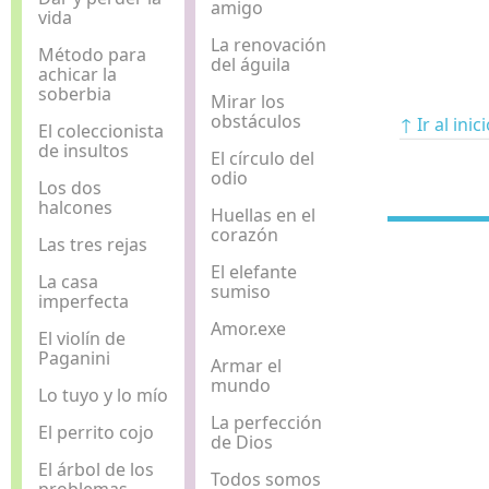
amigo
vida
La renovación
Método para
del águila
achicar la
soberbia
Mirar los
obstáculos
↑ Ir al inic
El coleccionista
de insultos
El círculo del
odio
Los dos
halcones
Huellas en el
corazón
Las tres rejas
El elefante
La casa
sumiso
imperfecta
Amor.exe
El violín de
Paganini
Armar el
mundo
Lo tuyo y lo mío
La perfección
El perrito cojo
de Dios
El árbol de los
Todos somos
problemas