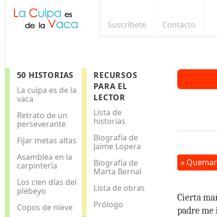
Suscríbete
Contacto
50 HISTORIAS
RECURSOS
PARA EL
La culpa es de la
LECTOR
vaca
Lista de
Retrato de un
historias
perseverante
Biografía de
Fijar metas altas
Jaime Lopera
Asamblea en la
« Quemar 
Biografía de
carpintería
Marta Bernal
Los cien días del
Lista de obras
plebeyo
Cierta ma
Prólogo
Copos de nieve
padre me i