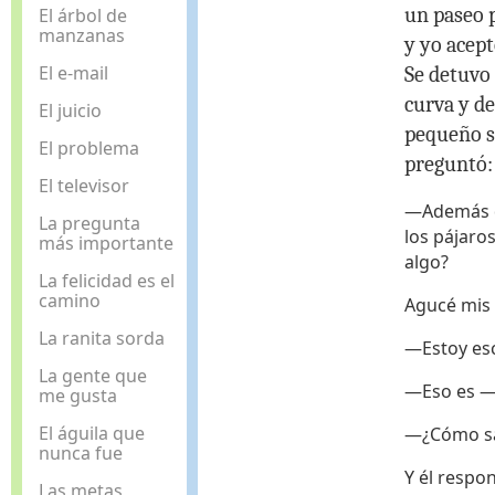
un paseo 
El árbol de
manzanas
y yo acept
El e-mail
Se detuvo
curva y d
El juicio
pequeño s
El problema
preguntó:
El televisor
—Además d
La pregunta
los pájaro
más importante
algo?
La felicidad es el
camino
Agucé mis 
La ranita sorda
—Estoy esc
La gente que
—Eso es —d
me gusta
El águila que
—¿Cómo sab
nunca fue
Y él respon
Las metas