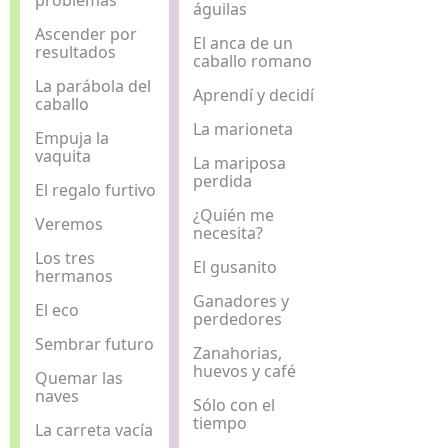
águilas
Ascender por
El anca de un
resultados
caballo romano
La parábola del
Aprendí y decidí
caballo
La marioneta
Empuja la
vaquita
La mariposa
perdida
El regalo furtivo
¿Quién me
Veremos
necesita?
Los tres
El gusanito
hermanos
Ganadores y
El eco
perdedores
Sembrar futuro
Zanahorias,
huevos y café
Quemar las
naves
Sólo con el
tiempo
La carreta vacía