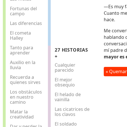
—Es muy fá
Fortunas del
Cuanto men
campo
hace.
Las diferencias
Me convert
El cometa
hablando d
Halley
conversaci
Tanto para
27 HISTORIAS
mí padre d
aprender
+
mayor es 
Auxilio en la
Cualquier
lluvia
parecido
« Quemar 
Recuerda a
El mejor
quienes sirves
obsequio
Los obstáculos
El helado de
en nuestro
vainilla
camino
Las cicatrices de
Matar la
los clavos
creatividad
El soldado
Dar y perder la